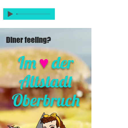
Diner feeling?
♥
Im
der
Altstadt
Oberbruch