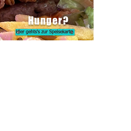
Hunger?
Hier gehts's zur Speisekarte
Unser Standort
im
Herzen
der